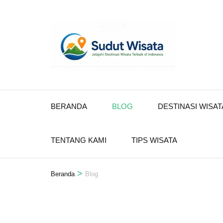
Lompat
ke
konten
(Tekan
Enter)
BERANDA
BLOG
DESTINASI WISAT
TENTANG KAMI
TIPS WISATA
>
Beranda
Blog