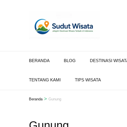
Lompat
ke
konten
(Tekan
Enter)
BERANDA
BLOG
DESTINASI WISAT
TENTANG KAMI
TIPS WISATA
>
Beranda
Gunung
Gunung