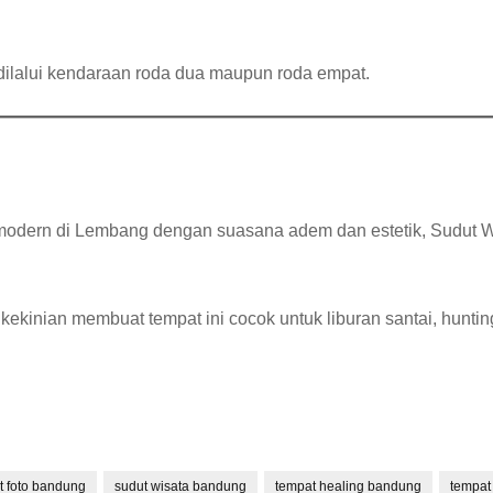
dilalui kendaraan roda dua maupun roda empat.
odern di Lembang dengan suasana adem dan estetik, Sudut Wi
kekinian membuat tempat ini cocok untuk liburan santai, huntin
t foto bandung
sudut wisata bandung
tempat healing bandung
tempat