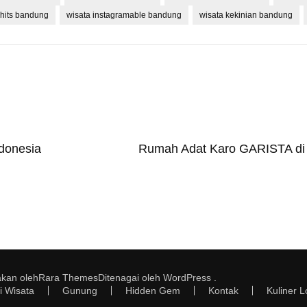
 hits bandung
wisata instagramable bandung
wisata kekinian bandung
ndonesia
Rumah Adat Karo GARISTA di 
akan oleh
Rara Themes
Ditenagai oleh
WordPress
.
i Wisata
Gunung
Hidden Gem
Kontak
Kuliner L