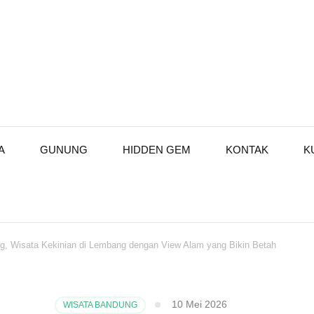
A
GUNUNG
HIDDEN GEM
KONTAK
K
g, Wisata Kekinian di Lembang dengan View Alam yang Bikin Betah
10 Mei 2026
WISATA BANDUNG