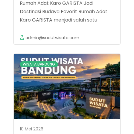
Rumah Adat Karo GARISTA Jadi
Destinasi Budaya Favorit Rumah Adat
Karo GARISTA menjadi salah satu
destinasi budaya yang cukup menarik
perhatian di Kota Medan. Tempat ini
admin@sudutwisata.com
menghadirkan suasana tradisional
dengan bangunan khas masyarakat
Karo yang masih dipertahankan hingga
WISATA BANDUNG
sekarang. Lokasinya berada di Jalan
Bunga Herba …
10 Mei 2026