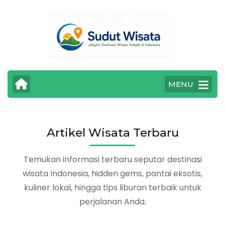
Lompat
ke
konten
(Tekan
Enter)
MENU
Artikel Wisata Terbaru
Temukan informasi terbaru seputar destinasi
wisata Indonesia, hidden gems, pantai eksotis,
kuliner lokal, hingga tips liburan terbaik untuk
perjalanan Anda.