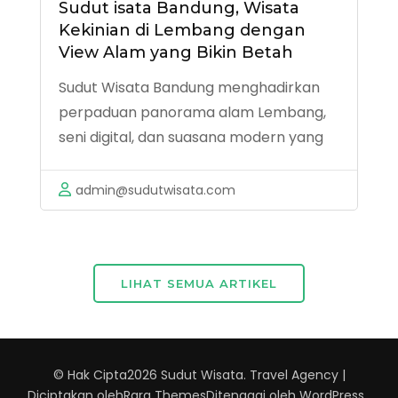
Sudut isata Bandung, Wisata
Kekinian di Lembang dengan
View Alam yang Bikin Betah
Sudut Wisata Bandung menghadirkan
perpaduan panorama alam Lembang,
seni digital, dan suasana modern yang
cocok untuk healing maupun berburu
spot estetik.
admin@sudutwisata.com
LIHAT SEMUA ARTIKEL
© Hak Cipta2026
Sudut Wisata
.
Travel Agency |
Diciptakan oleh
Rara Themes
Ditenagai oleh
WordPress
.