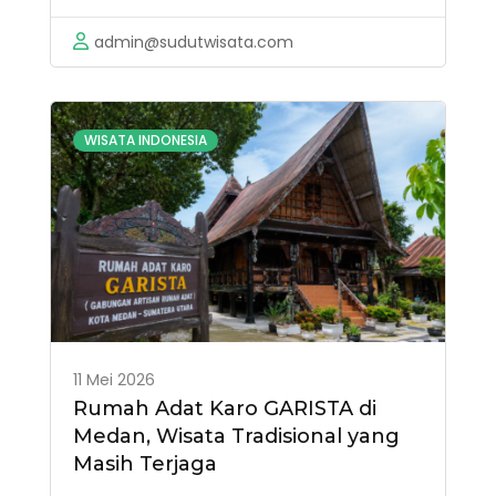
perhatian wisatawan pecinta bahari.
Berlokasi di wilayah Maluku Tengah,
admin@sudutwisata.com
tempat ini menawarkan panorama laut
tropis yang disebut memiliki keindahan
mirip Bora Bora di Samudera Pasifik dan
WISATA INDONESIA
Boracay …
11 Mei 2026
Rumah Adat Karo GARISTA di
Medan, Wisata Tradisional yang
Masih Terjaga